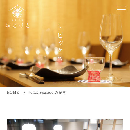
ト
ピ
ッ
ク
ス
HOME
>
tokue.osaketo の記事