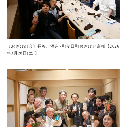
〔おさけの会〕長谷川酒造×和食日和おさけと京橋【2026
年3月28日(土)】