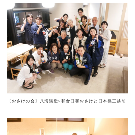
〔おさけの会〕八海醸造×和食日和おさけと日本橋三越前