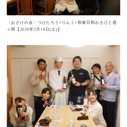
〔おさけの会〕つけたろう×りんく×和食日和おさけと霞
ヶ関【2026年2月14日(土)】