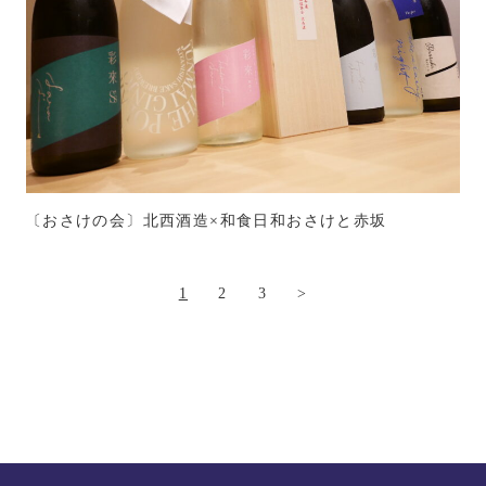
〔おさけの会〕北西酒造×和食日和おさけと赤坂
1
2
3
>