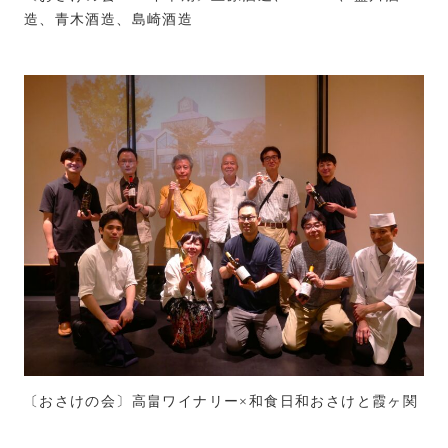
造、青木酒造、島崎酒造
〔おさけの会〕高畠ワイナリー×和食日和おさけと霞ヶ関