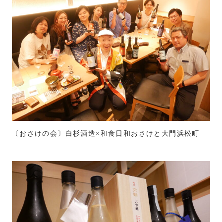
〔おさけの会〕白杉酒造×和食日和おさけと大門浜松町