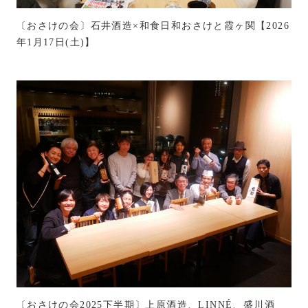
〔おさけの会〕石井酒造×和食日和おさけと霞ヶ関【2026
年1月17日(土)】
〔おさけの会2025下半期〕上原酒造、LINNÉ、盛川酒