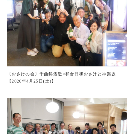
〔おさけの会〕千曲錦酒造×和食日和おさけと神楽坂
【2026年4月25日(土)】