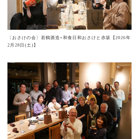
〔おさけの会〕若鶴酒造×和食日和おさけと赤坂【2026年
2月28日(土)】