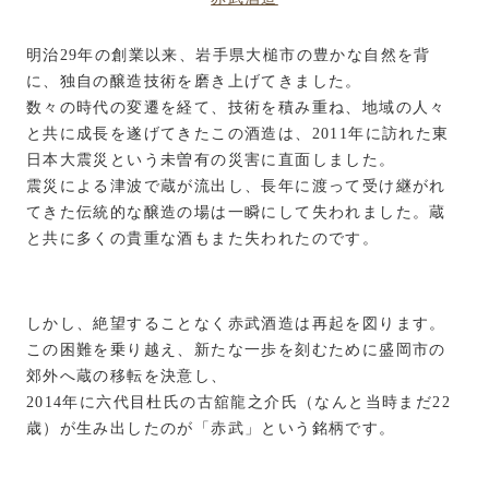
明治29年の創業以来、岩手県大槌市の豊かな自然を背
に、独自の醸造技術を磨き上げてきました。
数々の時代の変遷を経て、技術を積み重ね、地域の人々
と共に成長を遂げてきたこの酒造は、2011年に訪れた東
日本大震災という未曽有の災害に直面しました。
震災による津波で蔵が流出し、長年に渡って受け継がれ
てきた伝統的な醸造の場は一瞬にして失われました。蔵
と共に多くの貴重な酒もまた失われたのです。
しかし、絶望することなく赤武酒造は再起を図ります。
この困難を乗り越え、新たな一歩を刻むために盛岡市の
郊外へ蔵の移転を決意し、
2014年に六代目杜氏の古舘龍之介氏（なんと当時まだ22
歳）が生み出したのが「赤武」という銘柄です。