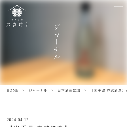
ジ
ャ
ー
ナ
ル
HOME
>
ジャーナル
>
日本酒豆知識
>
【岩手県 赤武酒造】A
2024.04.12