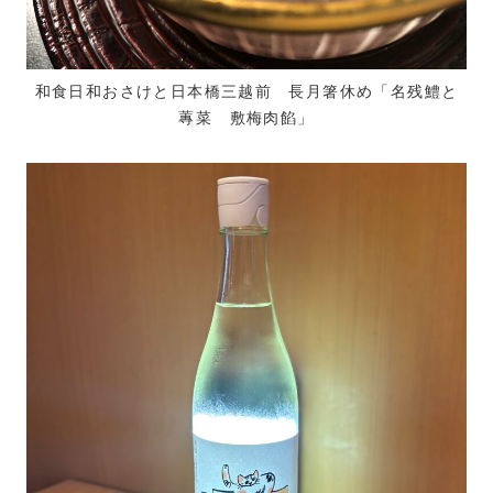
和食日和おさけと日本橋三越前 長月箸休め「名残鱧と
蓴菜 敷梅肉餡」