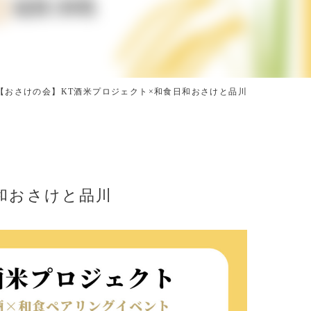
【おさけの会】KT酒米プロジェクト×和食日和おさけと品川
和おさけと品川