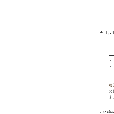
今回お
・
・
・
農
の
未
202