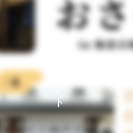
イ
ベ
ン
ト