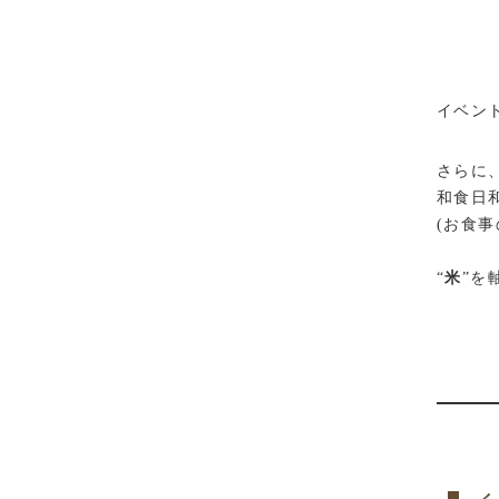
イベン
さらに
和食日
(お食
“
米
”を