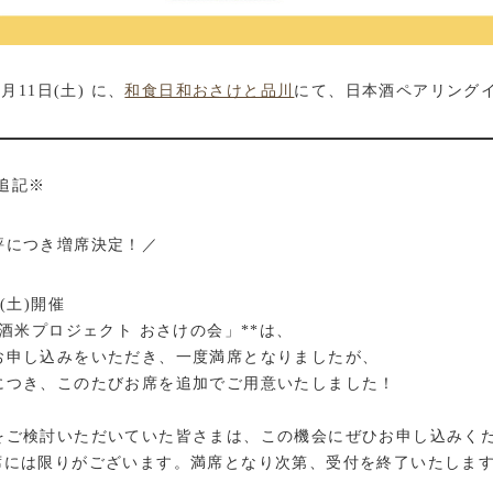
7月11日(土) に、
和食日和おさけと品川
にて、日本酒ペアリング
 追記※
評につき増席決定！／
日(土)開催
T酒米プロジェクト おさけの会」**は、
お申し込みをいただき、一度満席となりましたが、
につき、このたびお席を追加でご用意いたしました！
をご検討いただいていた皆さまは、この機会にぜひお申し込みく
席には限りがございます。満席となり次第、受付を終了いたしま