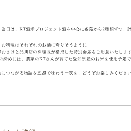
ト当日は、KT酒米プロジェクト酒を中心に各蔵から2種類ずつ、
、お料理はそれぞれのお酒に寄りそうように
和おさけと品川店の料理長が構成した特別会席をご用意いたしま
事の締めには、農家のKTさんが育てた愛知県産のお米を使用予定で
軸につながる物語を五感で味わう一夜を、どうぞお楽しみくださ