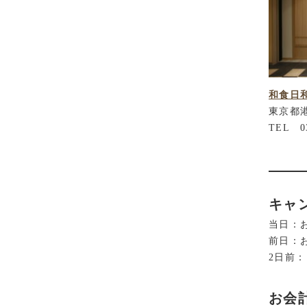
和食日
東京都港
TEL 03
キャ
当日：お
前日：
2日前：
お会