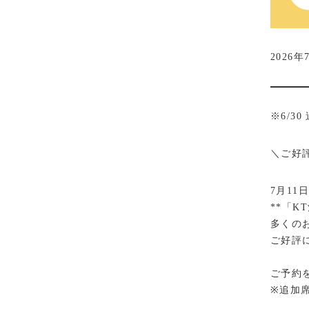
2026年
※6/30
＼ご好
7月11
**「K
多くの
ご好評
ご予約
※追加