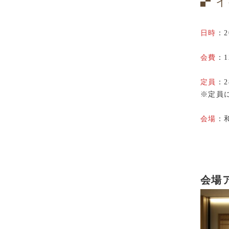
イ
日時
：2
会費
：1
定員
：2
※定員
会場
：
会場