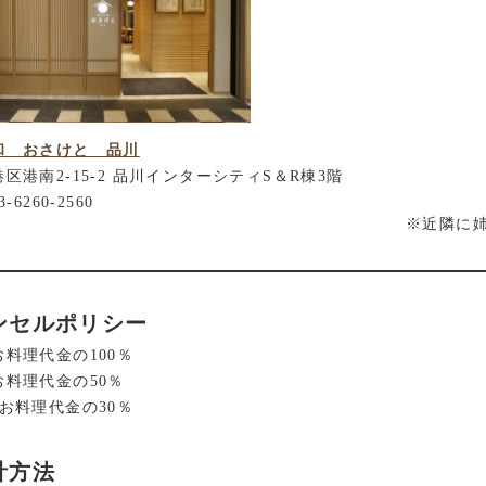
和 おさけと 品川
区港南2-15-2 品川インターシティS＆R棟3階
-6260-2560
※近隣に
ンセルポリシー
料理代金の100％
お料理代金の50％
お料理代金の30％
計方法