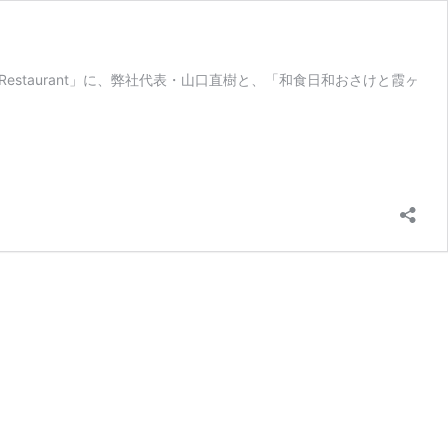
estaurant」に、弊社代表・山口直樹と、「和食日和おさけと霞ヶ