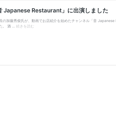
panese Restaurant」に出演しました
加藤秀俊氏が、動画でお店紹介を始めたチャンネル「音 Japanese R
【メ
。 酒 …
続きを読む
デ
ィ
ア
掲
載】
YouTube
チ
ャ
ン
ネ
ル
「音
Japanese
Restaurant」
に
出