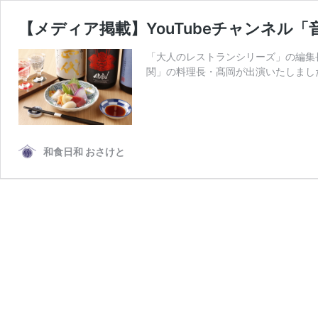
【メディア掲載】YouTubeチャンネル「音 Ja
「大人のレストランシリーズ」の編集長の
関」の料理長・髙岡が出演いたしました
和食日和 おさけと