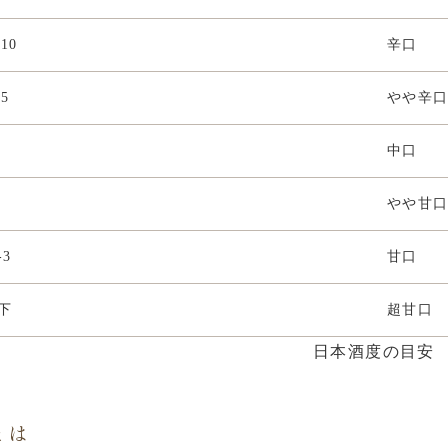
10
辛口
5
やや辛
中口
やや甘
-3
甘口
以下
超甘口
日本酒度の目安
とは