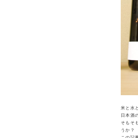
米と水
日本酒
そもそ
うか？
この記