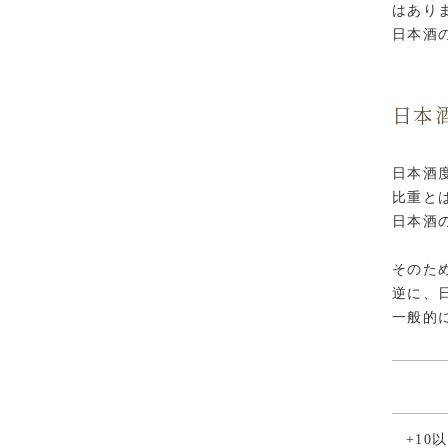
はあり
日本酒
日本
日本酒
比重と
日本酒
そのた
逆に、
一般的
+10