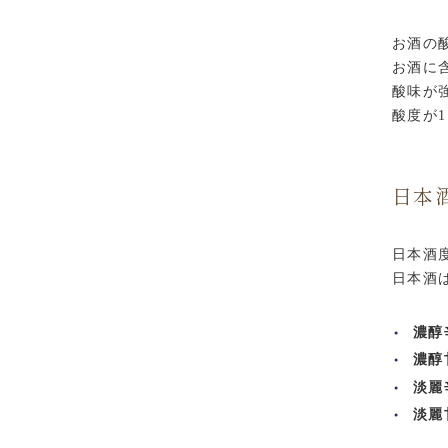
お酒の
お酒に
酸味が
酸度が
日本
日本酒
日本酒
濃醇
濃醇
淡麗
淡麗