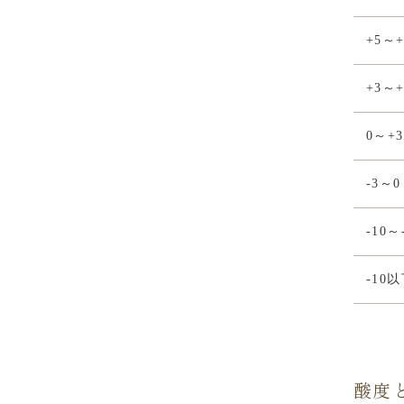
+5～+
+3～+
0～+3
-3～0
-10～
-10
酸度